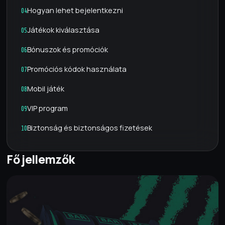
Hogyan lehet bejelentkezni
04
Játékok kiválasztása
05
Bónuszok és promóciók
06
Promóciós kódok használata
07
Mobil játék
08
VIP program
09
Biztonság és biztonságos fizetések
10
Felelős játék eszközök
11
Fő jellemzők
Biztonságos Játék Ellenőrzőlista
12
Gyakran ismételt kérdések
13