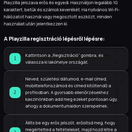
Playzilla jelszava erős és egyedi. Használjon legalább 10
karaktert, betűk és számok keverékét. Ha nyilvános Wi-Fi-
hálózatot használ vagy megosztott eszközt, minden
használat után jelentkezzen ki.
A Playzilla regisztráció lépésről lépésre:
Kattintson a „Regisztráció” gombra, és
válassza ki lakóhelye országát.
Neved, születési dátumod, e-mail címed,
mobiltelefonszámod és címed kitöltendő a
profilodban. A gyorsabb ellenőrzésekhez
kaszinónkban add meg ezeket pontosan úgy,
ahogy a dokumentumaidon szerepelnek.
Állíts be egy erős jelszót, erősítsd meg, hogy
megértetted a feltételeket, majd hozd létre a