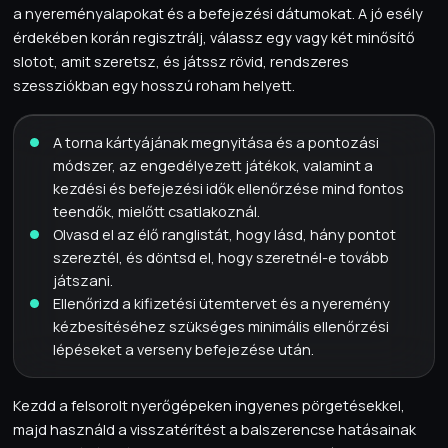
a nyereményalapokat és a befejezési dátumokat. A jó esély
érdekében korán regisztrálj, válassz egy vagy két minősítő
slotot, amit szeretsz, és játssz rövid, rendszeres
szessziókban egy hosszú roham helyett.
A torna kártyájának megnyitása és a pontozási
módszer, az engedélyezett játékok, valamint a
kezdési és befejezési idők ellenőrzése mind fontos
teendők, mielőtt csatlakoznál.
Olvasd el az élő ranglistát, hogy lásd, hány pontot
szereztél, és döntsd el, hogy szeretnél-e tovább
játszani.
Ellenőrizd a kifizetési ütemtervet és a nyeremény
kézbesítéséhez szükséges minimális ellenőrzési
lépéseket a verseny befejezése után.
Kezdd a felsorolt nyerőgépeken ingyenes pörgetésekkel,
majd használd a visszatérítést a balszerencse hatásainak