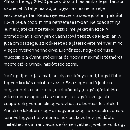
Állítson be egy 20–30 perces időzítőt, és amikor lejár, tartson
szünetet. A tétje maradjon ugyanaz, és ne növelje
veszteség után. Reális nyerési cél kitűzése jó ötlet, például
10–20%-kal több, mint a befizetése Ft-ban. Ne csak azt írja
le, mely játékok fizettek ki; azt is, melyeket élvezte. A
promóciókat is könnyen olvashatóvá tesszük a Playzillán. A
jutalom összege, az időkeret és a játékkövetelmények mind
világos nyelven vannak írva. Ellenőrizze, hogy a bónusz
működik-e a kívánt játékokkal, és hogy a maximális tétméret
megfelelő-e Önnek, mielőtt regisztrál.
Ne fogadjon el jutalmat, amely arra kényszeríti, hogy többet
tegyen kockára, mint tervezte. Ez az egy opció jobban
megvédheti a bankrollját, mint bármely „nagy” ajánlat. Ha
valami nem világos a kaszinóban, az ügyfélszolgálati
csapatunk gyorsan elmagyarázhatja a bónusz feltételeit.
Annak érdekében, hogy a magyarországi játékosok számára
könnyű legyen hozzáférni a fiók eszközeihez, például a
limitekhez és a tranzakciós előzményekhez, webhelyünk úgy