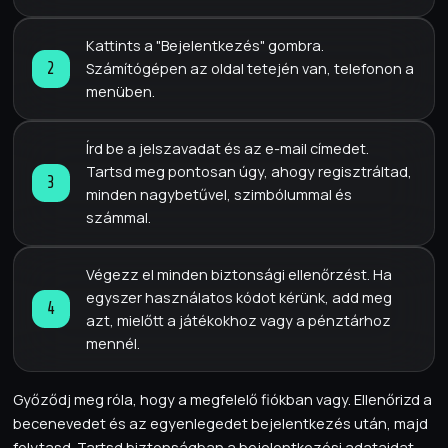
Kattints a "Bejelentkezés" gombra.
Számítógépen az oldal tetején van, telefonon a
menüben.
Írd be a jelszavadat és az e-mail címedet.
Tartsd meg pontosan úgy, ahogy regisztráltad,
minden nagybetűvel, szimbólummal és
számmal.
Végezz el minden biztonsági ellenőrzést. Ha
egyszer használatos kódot kérünk, add meg
azt, mielőtt a játékokhoz vagy a pénztárhoz
mennél.
Győződj meg róla, hogy a megfelelő fiókban vagy. Ellenőrizd a
becenevedet és az egyenlegedet bejelentkezés után, majd
folytasd. Tartsd biztonságban a bejelentkezési adataidat