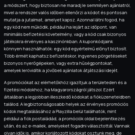
a módszert, hogy biztosan ne maradj le semmilyen ajánlatról,
mivel a rendszer valós időben ellenőrzi a kódot és pontosan
mutatja a jutalmat, amelyet kapsz. Azonnal látni fogod, ha
egy kód nem működik, például ha lejárt az időpont, van
minimális befizetési követelmény, vagy a kód csak bizonyos
játékokra érvényes a kaszinónkban. A kuponkódjaink
könnyen használhatók: egy kód egyértelmű előnyt biztosít.
Több érmét kaphatsz befizetéskor, ingyenes pörgetéseket
bizonyos nyerőgépeken, vagy extra hűségpontokat,
amelyek lerövidítik a jövőbeli ajánlatok átjátszási idejét.
A promóciókat az elérhetőkhöz igazítjuk a területeden és a
fizetési módokhoz, ha Magyarországról játszol. Ezért
általában a legjobban illeszkedő kódokat a fióküzeneteidben
találod. A legbiztonságosabb helyek az érvényes promóciós
kódok megtalálásához a Playzilla belül találhatók, mint
például a fiók postaládád, a promóciók oldal bejelentkezés
után, és az e-mailek, amelyeket fogadni választottál. Vannak
olyan idők is, amikor korlátozott kódokat osztunk meg, de