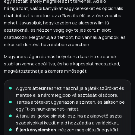
egy asztalt, amely megfelel az Ft tervének. Aki élő
házigazdát, valódi kártyákat vagy kerekeket és opcionális
chat dobozt szeretne, az a Playzilla élő osztós szobáiba
mehet. Javasoljuk, hogy kezdjen az alacsony limitű
asztaloknál, és nézzen végig egy teljes kört, mielőtt
csatlakozik. Megtanulja a tempót, hol vannak a gombok, és
mikor kell döntést hozni abban a percben.
Magyarországon és más helyeken a kaszinó streamek
stabilan vannak beállítva, és ha a kapcsolat megszakad,
megváltoztathatja a kamera minőségét.
A gyors áttekintéshez használja a játék szűrőket és
mentse el a három legjobb választását későbbre.
Tartsa a téteket ugyanazon a szinten, és állítson be
egy Ft-os munkamenet-limitet.
A tanulási görbe simább lesz, ha az alapvető asztali
szabályokkal kezdi, majd hozzáadja a variációkat.
Éljen kényelemben:
nézzen meg először egy kört,