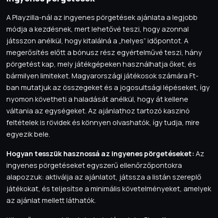
A Playzilla-nál az ingyenes pörgetések ajánlata a legjobb
módja a kezdésnek, mert lehetővé teszi, hogy azonnal
játsszon anélkül, hogy kitalálná a „helyes” időpontot. A
megerősítés előtt a bónusz rész egyértelművé teszi, hány
pörgetést kap, mely játékgépeken használhatja őket, és
bármilyen limiteket. Magyarországi játékosok számára Ft-
ban mutatjuk az összegeket és a jogosultsági lépéseket, így
nyomon követheti a haladását anélkül, hogy át kellene
váltania az egységeket. Az ajánlathoz tartozó kaszinó
feltételek is rövidek és könnyen olvashatók, így tudja, mire
egyezik bele.
Hogyan tesszük hasznossá az ingyenes pörgetéseket:
Az
ingyenes pörgetéseket egyszerű ellenőrzőpontokra
alapozzuk: aktiválja az ajánlatot, játssza a listán szereplő
játékokat, és teljesítse a minimális követelményeket, amelyek
az ajánlat mellett láthatók.