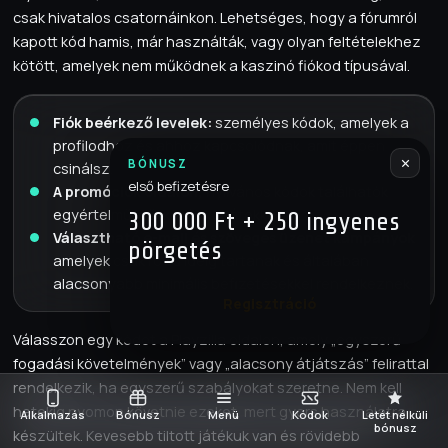
csak hivatalos csatornáinkon. Lehetséges, hogy a fórumról
kapott kód hamis, már használták, vagy olyan feltételekhez
kötött, amelyek nem működnek a kaszinó fiókod típusával.
Fiók beérkező levelek:
személyes kódok, amelyek a
profilodhoz és ahhoz kapcsolódnak, amit éppen
BÓNUSZ
csinálsz.
első befizetésre
A promóciók oldalon,
nyilvános kódok találhatók
egyértelmű időkkel és korlátokkal.
300 000 Ft + 250 ingyenes
Választható e-mail és szöveges üzenet kampányok
pörgetés
amelyek csak rövid ideig tartanak és általában
alacsonyabb minimális befizetésekkel rendelkeznek.
Regisztráció
Válasszon egy kódot a Playzilla oldalon, amely „egyszerű
fogadási követelmények” vagy „alacsony átjátszás” felirattal
rendelkezik, ha egyszerű szabályokat szeretne. Nem kell
hetekig nyomon követnie ezeket, mert gyors használatra
Alkalmazás
Bónusz
Menü
Kódok
Letét nélküli
bónusz
készültek. Kevesebb tiltott játékuk van és rövidebb