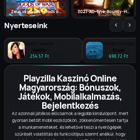
Zeus vs Hades - Gods of War 250
3021-AD-The-Bounty-Hunter
Nyerteseink
SWEET-GUMMY
ORIENT EXPRESS
Vanity
Cruel
254.57 Ft
690.72 Ft
Playzilla Kaszinó Online
Magyarország: Bónuszok,
Játékok, Mobilalkalmazás,
Bejelentkezés
Az azonnali játékos előcsarnok a legjobb kiindulópont, mert
gyorsan betölt mobil eszközökön, zökkenőmentesen tartja
a munkameneteket, és lehetővé teszi a nyerőgépek
szűrését volatilitás és funkciótípus szerint anélkül, hogy