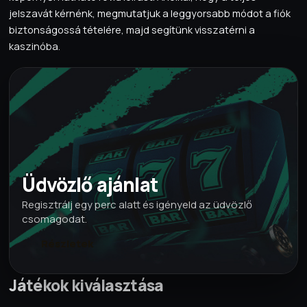
jelszavát kérnénk, megmutatjuk a leggyorsabb módot a fiók
biztonságossá tételére, majd segítünk visszatérni a
kaszinóba.
Üdvözlő ajánlat
Regisztrálj egy perc alatt és igényeld az üdvözlő
csomagodat.
Részletek
Játékok kiválasztása